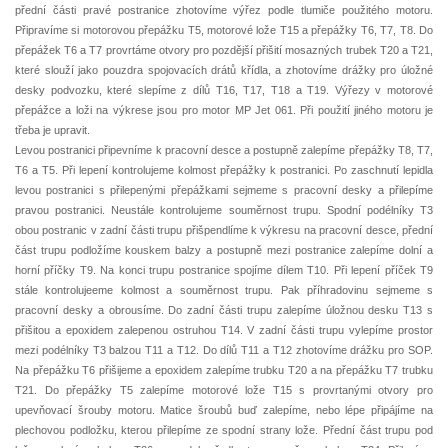
přední části pravé postranice zhotovíme výřez podle tlumiče použitého motoru.
Připravíme si motorovou přepážku T5, motorové lože T15 a přepážky T6, T7, T8. Do
přepážek T6 a T7 provrtáme otvory pro pozdější přišití mosazných trubek T20 a T21,
které slouží jako pouzdra spojovacích drátů křídla, a zhotovíme drážky pro úložné
desky podvozku, které slepíme z dílů T16, T17, T18 a T19. Výřezy v motorové
přepážce a loži na výkrese jsou pro motor MP Jet 061. Při použití jiného motoru je
třeba je upravit.
Levou postranici připevníme k pracovní desce a postupně zalepíme přepážky T8, T7,
T6 a T5. Při lepení kontrolujeme kolmost přepážky k postranici. Po zaschnutí lepidla
levou postranici s přilepenými přepážkami sejmeme s pracovní desky a přilepíme
pravou postranici. Neustále kontrolujeme souměrnost trupu. Spodní podélníky T3
obou postranic v zadní části trupu přišpendlíme k výkresu na pracovní desce, přední
část trupu podložíme kouskem balzy a postupně mezi postranice zalepíme dolní a
horní příčky T9. Na konci trupu postranice spojíme dílem T10. Při lepení příček T9
stále kontrolujeeme kolmost a souměrnost trupu. Pak příhradovinu sejmeme s
pracovní desky a obrousíme. Do zadní části trupu zalepíme úložnou desku T13 s
přišitou a epoxidem zalepenou ostruhou T14. V zadní části trupu vylepíme prostor
mezi podélníky T3 balzou T11 a T12. Do dílů T11 a T12 zhotovíme drážku pro SOP.
Na přepážku T6 přišijeme a epoxidem zalepíme trubku T20 a na přepážku T7 trubku
T21. Do přepážky T5 zalepíme motorové lože T15 s provrtanými otvory pro
upevňovací šrouby motoru. Matice šroubů buď zalepíme, nebo lépe připájíme na
plechovou podložku, kterou přilepíme ze spodní strany lože. Přední část trupu pod