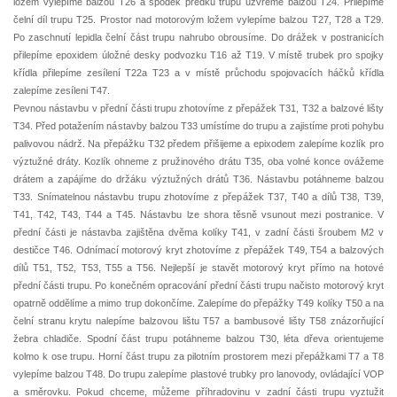
ložem vylepíme balzou T26 a spodek předku trupu uzvřeme balzou T24. Přilepíme
čelní díl trupu T25. Prostor nad motorovým ložem vylepíme balzou T27, T28 a T29.
Po zaschnutí lepidla čelní část trupu nahrubo obrousíme. Do drážek v postranicích
přilepíme epoxidem úložné desky podvozku T16 až T19. V místě trubek pro spojky
křídla přilepíme zesílení T22a T23 a v místě průchodu spojovacích háčků křídla
zalepíme zesíleni T47.
Pevnou nástavbu v přední části trupu zhotovíme z přepážek T31, T32 a balzové lišty
T34. Před potažením nástavby balzou T33 umístíme do trupu a zajistíme proti pohybu
palivovou nádrž. Na přepážku T32 předem přišijeme a epixodem zalepíme kozlík pro
výztužné dráty. Kozlík ohneme z pružinového drátu T35, oba volné konce ovážeme
drátem a zapájíme do držáku výztužných drátů T36. Nástavbu potáhneme balzou
T33. Snímatelnou nástavbu trupu zhotovíme z přepážek T37, T40 a dílů T38, T39,
T41, T42, T43, T44 a T45. Nástavbu lze shora těsně vsunout mezi postranice. V
přední části je nástavba zajištěna dvěma kolíky T41, v zadní části šroubem M2 v
destičce T46. Odnímací motorový kryt zhotovíme z přepážek T49, T54 a balzových
dílů T51, T52, T53, T55 a T56. Nejlepší je stavět motorový kryt přímo na hotové
přední části trupu. Po konečném opracování přední části trupu načisto motorový kryt
opatrně oddělíme a mimo trup dokončíme. Zalepíme do přepážky T49 kolíky T50 a na
čelní stranu krytu nalepíme balzovou lištu T57 a bambusové lišty T58 znázorňující
žebra chladiče. Spodní část trupu potáhneme balzou T30, léta dřeva orientujeme
kolmo k ose trupu. Horní část trupu za pilotním prostorem mezi přepážkami T7 a T8
vylepíme balzou T48. Do trupu zalepíme plastové trubky pro lanovody, ovládající VOP
a směrovku. Pokud chceme, můžeme příhradovinu v zadní části trupu vyztužit