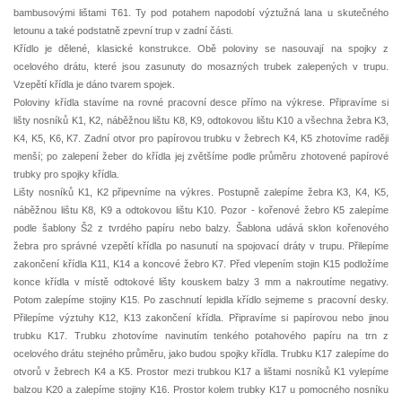
bambusovými lištami T61. Ty pod potahem napodobí výztužná lana u skutečného
letounu a také podstatně zpevní trup v zadní části.
Křídlo je dělené, klasické konstrukce. Obě poloviny se nasouvají na spojky z
ocelového drátu, které jsou zasunuty do mosazných trubek zalepených v trupu.
Vzepětí křídla je dáno tvarem spojek.
Poloviny křídla stavíme na rovné pracovní desce přímo na výkrese. Připravíme si
lišty nosníků K1, K2, náběžnou lištu K8, K9, odtokovou lištu K10 a všechna žebra K3,
K4, K5, K6, K7. Zadní otvor pro papírovou trubku v žebrech K4, K5 zhotovíme raději
menší; po zalepení žeber do křídla jej zvětšíme podle průměru zhotovené papírové
trubky pro spojky křídla.
Lišty nosníků K1, K2 připevníme na výkres. Postupně zalepíme žebra K3, K4, K5,
náběžnou lištu K8, K9 a odtokovou lištu K10. Pozor - kořenové žebro K5 zalepíme
podle šablony Š2 z tvrdého papíru nebo balzy. Šablona udává sklon kořenového
žebra pro správné vzepětí křídla po nasunutí na spojovací dráty v trupu. Přilepíme
zakončení křídla K11, K14 a koncové žebro K7. Před vlepením stojin K15 podložíme
konce křídla v místě odtokové lišty kouskem balzy 3 mm a nakroutíme negativy.
Potom zalepíme stojiny K15. Po zaschnutí lepidla křídlo sejmeme s pracovní desky.
Přilepíme výztuhy K12, K13 zakončení křídla. Připravíme si papírovou nebo jinou
trubku K17. Trubku zhotovíme navinutím tenkého potahového papíru na trn z
ocelového drátu stejného průměru, jako budou spojky křídla. Trubku K17 zalepíme do
otvorů v žebrech K4 a K5. Prostor mezi trubkou K17 a lištami nosníků K1 vylepíme
balzou K20 a zalepíme stojiny K16. Prostor kolem trubky K17 u pomocného nosníku