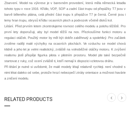
Zbarvení. Model na výkrese je v barevném provedení, která měla německá letadla
tohoto typu v roce 1916. Křídlo, VOP, SOP a zadní část trupu od přepážky T7 jsou v
barvě běleného plátna, celá přední část trupu k přepážce T7 je černá. Černé jsou i
lemy hran trupu, obrysů křídla i ocasních ploch a podvozek včetně disků kol.
Létání. Před prvním letem zkontrolujeme rovnost celého modelu a polohu těžiště. Pro
první lety doporučuji, aby byl model těžší na nos. Přezkoušíme funkci motoru a
regulaci otáček. Použitý motor by měl být dobře zaběhnutý a spolehlivý. Pro začátek
zvolíme raději malé výchylky na ocasních plochách. Ve vzduchu se model chová
klidně a jeho let je velmi realistický, zvláště na volnoběžné otáčky motoru. K zvýšení
realismu jistě přispěje figurka pilota v pilotním prostoru. Model jde také bezpečně
startovat z ruky, což ocení zvláště ti, kteří nemají k dispozici vzletovou dráhu.
Při létání je nutné si uvědomit, že malé modely létají relativně rychleji. není vhodné s
nimi létat daleko od sebe, protože hrozí nebezpečí ztráty orientace a možnost havárie
a zničení modelu.
RELATED PRODUCTS