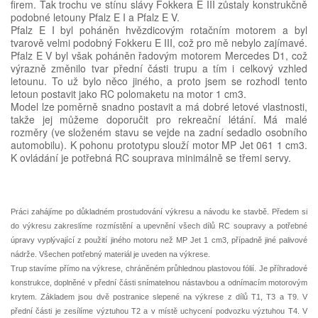
firem. Tak trochu ve stínu slávy Fokkera E III zůstaly konstrukčně
podobné letouny Pfalz E I a Pfalz E V.
Pfalz E I byl poháněn hvězdicovým rotačním motorem a byl
tvarově velmi podobný Fokkeru E III, což pro mě nebylo zajímavé.
Pfalz E V byl však poháněn řadovým motorem Mercedes D1, což
výrazně změnilo tvar přední části trupu a tím i celkový vzhled
letounu. To už bylo něco jiného, a proto jsem se rozhodl tento
letoun postavit jako RC polomaketu na motor 1 cm3.
Model lze poměrně snadno postavit a má dobré letové vlastnosti,
takže jej můžeme doporučit pro rekreační létání. Má malé
rozměry (ve složeném stavu se vejde na zadní sedadlo osobního
automobilu). K pohonu prototypu slouží motor MP Jet 061 1 cm3.
K ovládání je potřebná RC souprava minimálně se třemi servy.
Práci zahájíme po důkladném prostudování výkresu a návodu ke stavbě. Předem si
do výkresu zakreslíme rozmístění a upevnění všech dílů RC soupravy a potřebné
úpravy vyplývající z použití jiného motoru než MP Jet 1 cm3, případně jiné palivové
nádrže. Všechen potřebný materiál je uveden na výkrese.
Trup stavíme přímo na výkrese, chráněném průhlednou plastovou fólií. Je příhradové
konstrukce, doplněné v přední části snímatelnou nástavbou a odnímacím motorovým
krytem. Základem jsou dvě postranice slepené na výkrese z dílů T1, T3 a T9. V
přední části je zesílíme výztuhou T2 a v místě uchycení podvozku výztuhou T4. V