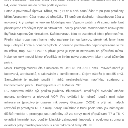
P4, které obrousíme do profilu podle výkresu.
Potah a povrchová úprava. Křídlo, VOP, SOP a celá zadní část trupu jsou potaženy
bílým Airspanem. Část trupu od přepážky T8 směrem dopředu, nástavbovou část a
motorový kryt polepíme tenkým Modelspanem. Vypnutý potah z Airspanu jedenkrát
přelakujeme zředěným lepicím nitrolakem. Plochy polepené Modelspanem nalakujeme
čtyřikrát zaponovým nitrolakem. Každou vrstvu laku po zaschnutí lehce přebrousíme.
Přední část trupu nastříkáme nebo natřeme černou barvou, stejně tak lemy hran
trupu, obrysů křídla a ocasních ploch. Z černého potahového papíru vyřežeme kříže
na křídlo, trup, SOP i VOP a přilakujeme je lepicím nitrolakem na příslušná místa.
Nakonec celý model lehce přestříkáme čirým polyuretanovým lakem proti účinkům
paliva.
Motor. Prototyp modelu létá s motorem MP Jet 061 PBJ/RC 1 cm3. Palivová nádrž je
kupovaná, akrobatická, s tlakováním z tlumiče motoru. Objem nádrže je cca 55 cm3.
Samozřejmě je možné použít i nádrž neakrobatickou, například spájenou z
konzervového plechu. Prototyp létá s vrtulí Master 7/4”.
RC souprava může být použita jakákoliv tříkanálová, umožňující ovládání otáček
motoru, směrovky a plovoucí VOP. Pro ovládání je nejlepší použít mini nebo
mikroserva (prototyp je osazen mikroservy Graupner C-261) a přijímač malých
rozměrů (v prototypu REX 7 mini). Zdroje umístíme v trupu podle toho, jak nám vyjde
těžiště modelu; u prototypu jsou umístěny až za servy mezi přepážkami T7 a T8. K
ovládání kormidel jsou použity klasické zakoupené lanovody s ocelovou strunou a
ovládací páky malého provedení s koncovkami od firmy MP Jet.