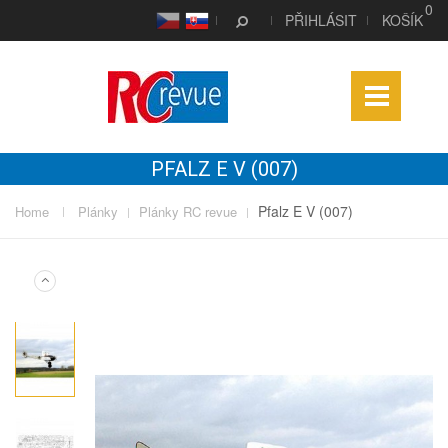
0
CS
SK
PŘIHLÁSIT
KOŠÍK
PFALZ E V (007)
Pfalz E V (007)
Home
Plánky
Plánky RC revue