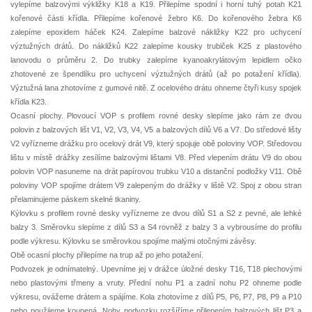
vylepíme balzovými výkližky K18 a K19. Přilepíme spodní i horní tuhý potah K21
kořenové části křídla. Přilepíme kořenové žebro K6. Do kořenového žebra K6
zalepíme epoxidem háček K24. Zalepíme balzové nákližky K22 pro uchycení
výztužných drátů. Do nákližků K22 zalepíme kousky trubiček K25 z plastového
lanovodu o průměru 2. Do trubky zalepíme kyanoakrylátovým lepidlem očko
zhotovené ze špendlíku pro uchycení výztužných drátů (až po potažení křídla).
Výztužná lana zhotovíme z gumové nitě. Z ocelového drátu ohneme čtyři kusy spojek
křídla K23.
Ocasní plochy. Plovoucí VOP s profilem rovné desky slepíme jako rám ze dvou
polovin z balzových lišt V1, V2, V3, V4, V5 a balzových dílů V6 a V7. Do středové lišty
V2 vyřízneme drážku pro ocelový drát V9, který spojuje obě poloviny VOP. Středovou
lištu v místě drážky zesílíme balzovými lištami V8. Před vlepením drátu V9 do obou
polovin VOP nasuneme na drát papírovou trubku V10 a distanční podložky V11. Obě
poloviny VOP spojíme drátem V9 zalepeným do drážky v liště V2. Spoj z obou stran
přelaminujeme páskem skelné tkaniny.
Kýlovku s profilem rovné desky vyřízneme ze dvou dílů S1 a S2 z pevné, ale lehké
balzy 3. Směrovku slepíme z dílů S3 a S4 rovněž z balzy 3 a vybrousíme do profilu
podle výkresu. Kýlovku se směrovkou spojíme malými otočnými závěsy.
Obě ocasní plochy přilepíme na trup až po jeho potažení.
Podvozek je odnímatelný. Upevníme jej v drážce úložné desky T16, T18 plechovými
nebo plastovými třmeny a vruty. Přední nohu P1 a zadní nohu P2 ohneme podle
výkresu, ovážeme drátem a spájíme. Kola zhotovíme z dílů P5, P6, P7, P8, P9 a P10
nebo použijeme koupená. Nohy podvozku rozšíříme přilepením balzových lišt P3 a