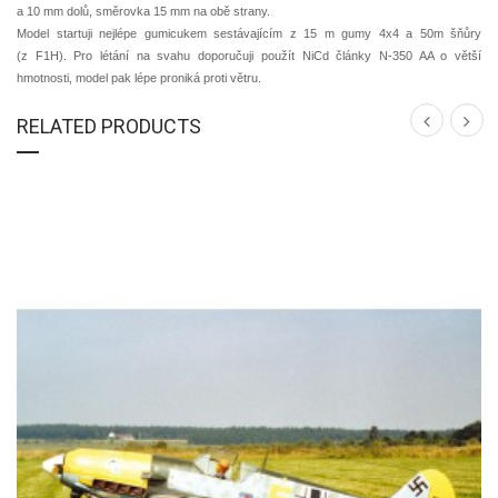
a 10 mm dolů, směrovka 15 mm na obě strany.
Model startuji nejlépe gumicukem sestávajícím z 15 m gumy 4x4 a 50m šňůry
(z F1H). Pro létání na svahu doporučuji použít NiCd články N-350 AA o větší
hmotnosti, model pak lépe proniká proti větru.
RELATED PRODUCTS
DETAIL