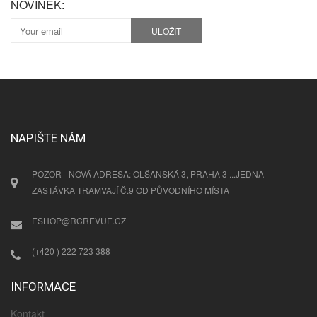
NOVINEK:
ULOŽIT
NAPIŠTE NÁM
POZOR - NOVÁ ADRESA: OLŠANSKÁ 3, PRAHA 3 ...JEDNA
ZASTÁVKA TRAMVAJÍ Č.9 OD PŮVODNÍHO MÍSTA
ESHOP@RCREVUE.CZ
(+420 ) 222 723 388
INFORMACE
Kontakt