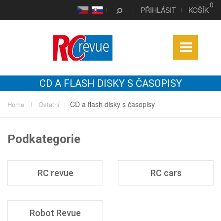
0
CS
SK
PŘIHLÁSIT
KOŠÍK
CD A FLASH DISKY S ČASOPISY
CD a flash disky s časopisy
Home
Ostatní
Podkategorie
RC revue
RC cars
Robot Revue