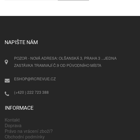
NAPIŠTE NÁM
POZOR - NOVÁ ADRESA: OLŠANSKÁ 3, PRAHA 3 ...JEDNA
ZASTÁVKA TRAMVAJÍ Č.9 OD PŮVODNÍHO MÍSTA
ESHOP@RCREVUE.CZ
(+420 ) 222 723 388
INFORMACE
Kontakt
Doprava
Právo na vrácení zboží?
Obchodní podmínky