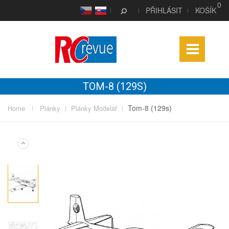
0
CS
SK
PŘIHLÁSIT
KOŠÍK
TOM-8 (129S)
Tom-8 (129s)
Home
Plánky
Plánky Modelář