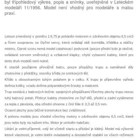
byl třípohledový výkres, popis a snímky, uveřejněné v Leteckém
modeláři 11/1956. Model není vhodný pro modeláře s malou
praxí.
Letoun zmenšený v poměru 1:6,75 je poháněn motorem o zdvihovém objemu 6,5 cm3
a řízen soupravou se čtyřmi servy, která ovládají obě kormidla, křidélka a otáčky
motoru. Oproti vzoru nemá model zatahovací podvozek (pouze přední kolo je otočné,
ovládané servem směrovky) a vztlakové klapky; chybí vybavení kabiny, které pro
tento druh modelů není nutné.
K stavbě použijeme převážně balzu, pouze přepážky trupu a namáhané díly
zhotovíme z překližky, nosníky křídla ze smrkových lišt.
Křídlo s oboustranným tuhým potahem je v celku. K trupu je připevněno vpředu
dvěma kolíky, vzadu dvěma polyamidovými šrouby a maticemi.
Trup sestává z balzových bočnic spojených přepážkami.Všechny plochy trupu nesou
tuhý balzový potah. Překryt kabiny zhotovíme ze čtyř dílů, přední a zadní vytáhneme
za tepla z plexiskla, oba střední ohneme z čiré fólie tl. 0,3 až 0,5 mm.
Ocasní plochy jsou běžné konstrukce bez zvláštností.
K pohonu modelu jsou vhodné všechny motory o zdvihovém objemu 6,5 cm3, které
jsou nebo byly na našem trhu. Motor je umístěn naležato.
Létání je velmi příjemné, celý let včetně startu a přistání je klidný. Model má výborné
letové vlastnosti, je velmi dobře ovladatelný a dostatečně stabilní ve všech režimech