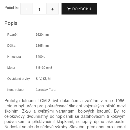
-
+
Počet ks
DO KOŠÍKU
Popis
Rozpětí
1620 mm
Délka
1365 mm
Hmotnost
3400 g
Motor
6,5–10 cm3
Ovládané prvky
S, V, Kř, M
Konstrukce
Jaroslav Fara
Prototyp letounu TOM-8 byl dokončen a zalétán v roce 1956.
Letoun byl určen pro pokračovací školení vojenských pilotů mezi
školními Z-26 a cvičnými variantami bojových letounů. Byl to
celokovový dvoumístný dolnoplošník se zatahovacím tříkolovým
podvozkem a přistávacími klapkami, schopný úplné akrobacie.
Nedostal se ale do sériové výroby. Stavební předlohou pro model