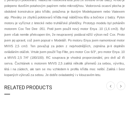
z pěněných polotovarů. Náběžná i odtoková lišta jsou ze středně tvrdé balzy. Křídlo je
polepeno tlustším potahovým papírem nebo mikrodýhou. Vodorovná ocasní plocha je
obdobné konstrukce jako křídlo; potažena je tlustým Modelspanem nebo Viatexem
atp. Plováky ze zbytků polotovarů křídla mají náběžnou lištu a bočnice z balzy. Pylon
motoru je vyříznut z letecké nebo truhlářské překližky. Prototyp modelu byl poháněn
motorem Cox Tee Dee .051. Poté jsem použil nový motor Enya .10 (1,6 cm3). Byl
jsem však nemile překvapen tím, že neupravený podával nižší výkon než Cox. Proto
jsem jej upravil, což jsem popsal v Modeláři. Po motoru Enya jsem namontoval motor
MVVS 2,5 cm3. Ten považuji za jeden z nejvhodnějších, zejména je-li doplněn
ovládáním otáček. Vrtule jsem použil Top Flite, pro motor Cox 6/3“, pro motor Enya .10
a MVVS 2,5 7/4“ (180/100). RC souprava je vhodná proporcionální, pro dvě až tři
serva. Čochtánek s motorem MVVS 2,5 zalétá několik přemetů za sebou, vývrtku,
létá i na zádech, ale tam se mu vzhledem k profilu křídla moc nelíbí. Zalétá i šest
kopaných výkrutů za sebou. Je dobře ovladatelný i v klouzavém letu.
RELATED PRODUCTS