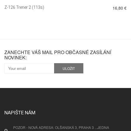
Z-126 Trener 2 (113s)
16,80 €
ZANECHTE VÁŠ MAIL PRO OBČASNÉ ZASÍLÁNÍ
NOVINEK:
ULOŽIT
NAPIŠTE NÁM
POZOR - NOVÁ ADRESA: OLŠANSKÁ 3, PRAHA 3 ...JEDNA