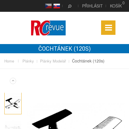
0
CS
SK
PŘIHLÁSIT
KOŠÍK
ČOCHTÁNEK (120S)
Čochtánek (120s)
Home
Plánky
Plánky Modelář