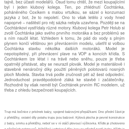
tajně, bez účasti modelářů. Osud tomu chtěl, že mezi koupajícími
byl i jeden klubový kolega. Ten, po zhlédnutí Čochtánka,
poháněného Coxíkem s malou vrtulkou, se sázel o konzumaci
jazyka z bot, že to nepoletí. Ono to však letělo z vody hned
napoprvé – naštěstí pro něj sázka nebyla uzavřena. Po­zději se na
Čochtánkovi vystřídaly různé motory. Klubový kolega Petr Holub si
zvolil Čochtánka jako svého prvního motoráka a bez problémů se
s ním naučil létat. Vzhledem k tomu, že pád do vody s plným
plynem končí většinou jen převrácením modelu, ušetřil si volbou
Čochtánka stavbu několika dalších motoráků. Model je
nepotopitelný, při převrácení plave na VOP a koncích křídla. S
Čochtánkem lze létat i na trávě nebo sněhu, pouze je třeba
opatrněji přistávat, aby se neurazil plovák. Model je materiálově i
stavebně nenáročný díky použití pěněných polotovarů nosných
ploch Modela. Stavba trvá podle zručnosti pět až šest odpolední.
Jednoduchost pravděpodobně zláká ke stavbě i začátečníky.
Rozhodně by však neměl být Čochtánek prvním RC modelem, už
třeba z ohledu bezpečnosti koupajících.
Trup má bočnice z prkének balzy, spojené balzovými přepážkami. Dno přední části je
z překližky, ostatní díly potahu trupu jsou balzové. Kýlová plocha je pevné konstrukce
z balzy, smrku a překližky, neboť se v ní otáčí plovoucí výškovka. Křídlo je zhotoveno