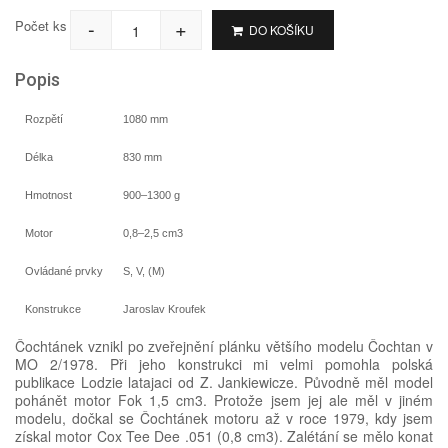
-
+
Počet ks
DO KOŠÍKU
Popis
Rozpětí
1080 mm
Délka
830 mm
Hmotnost
900–1300 g
Motor
0,8–2,5 cm3
Ovládané prvky
S, V, (M)
Konstrukce
Jaroslav Kroufek
Čochtánek vznikl po zveřejnění plánku většího modelu Čochtan v
MO 2/1978. Při jeho konstrukci mi velmi pomohla polská
publikace Lodzie latajaci od Z. Jankiewicze. Původně měl model
pohánět motor Fok 1,5 cm3. Protože jsem jej ale měl v jiném
modelu, dočkal se Čochtánek motoru až v roce 1979, kdy jsem
získal motor Cox Tee Dee .051 (0,8 cm3). Zalétání se mělo konat