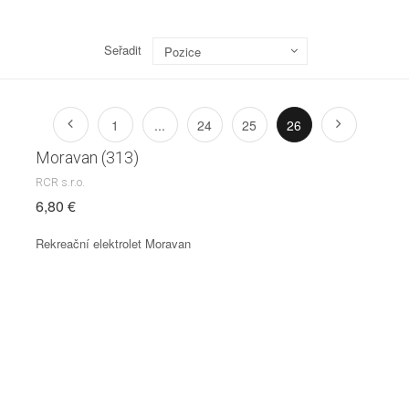
Seřadit
Pozice
1
...
24
25
26
Moravan (313)
RCR s.r.o.
6,80 €
Rekreační elektrolet Moravan