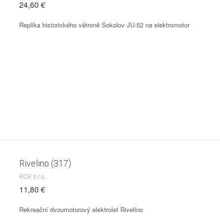
24,60 €
Replika historického větroně Sokolov JU-52 na elektromotor
Rivelino (317)
RCR s.r.o.
11,80 €
Rekreační dvoumotorový elektrolet Rivelino