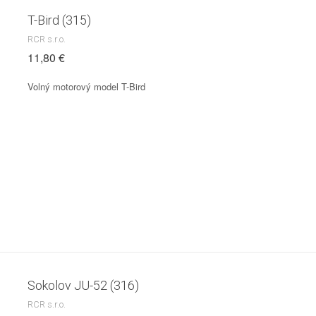
T-Bird (315)
RCR s.r.o.
11,80 €
Volný motorový model T-Bird
Sokolov JU-52 (316)
RCR s.r.o.