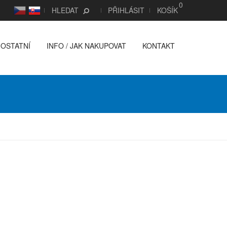
0
CS
SK
HLEDAT
PŘIHLÁSIT
KOŠÍK
OSTATNÍ
INFO / JAK NAKUPOVAT
KONTAKT