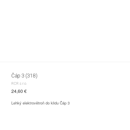
Čáp 3 (318)
RCR s.r.o.
24,60 €
Lehký elektrovětroň do klidu Čáp 3