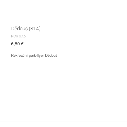
Dědouš (314)
RCR s.r.o.
6,80 €
Rekreační park-flyer Dědouš