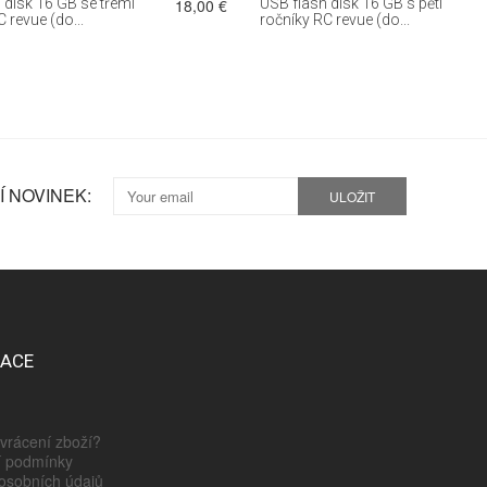
 disk 16 GB se třemi
18,00 €
USB flash disk 16 GB s pěti
 revue (do...
ročníky RC revue (do...
 NOVINEK:
ULOŽIT
MACE
vrácení zboží?
 podmínky
osobních údajů