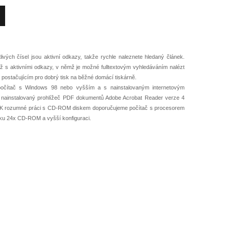
ých čísel jsou aktivní odkazy, takže rychle naleznete hledaný článek.
s aktivními odkazy, v němž je možné fulltextovým vyhledáváním nalézt
 postačujícím pro dobrý tisk na běžné domácí tiskárně.
očítač s Windows 98 nebo vyšším a s na­instalovaným internetovým
e nainstalovaný prohlížeč PDF dokumentů Adobe Acrobat Reader verze 4
 K rozumné práci s CD-ROM diskem doporučujeme počítač s procesorem
ku 24x CD-ROM a vyšší konfiguraci.