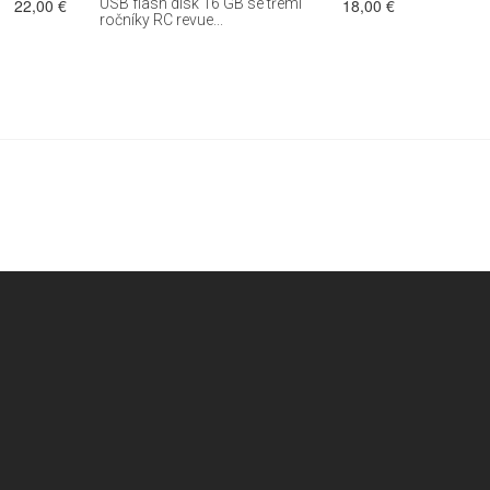
22,00 €
USB flash disk 16 GB se třemi
18,00 €
DVD-ROM
ročníky RC revue...