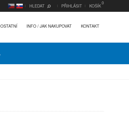
0
CS
SK
HLEDAT
PŘIHLÁSIT
KOŠÍK
OSTATNÍ
INFO / JAK NAKUPOVAT
KONTAKT
4