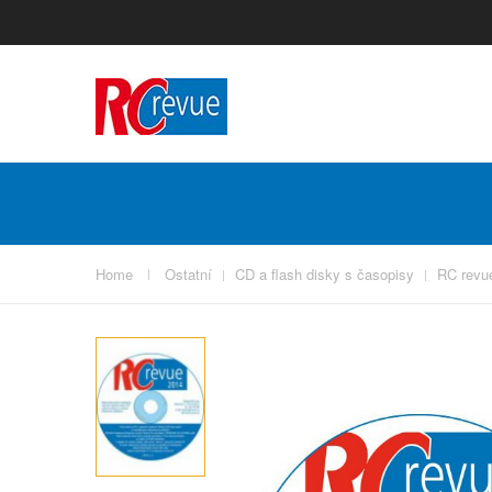
Home
Ostatní
CD a flash disky s časopisy
RC revu