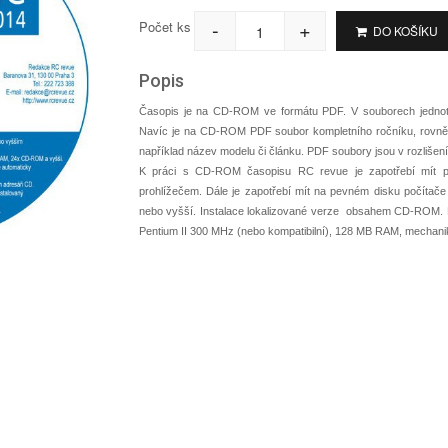
-
+
Počet ks
DO KOŠÍKU
Popis
Časopis je na CD-ROM ve formátu PDF. V souborech jednotliv
Navíc je na CD-ROM PDF soubor kompletního ročníku, rovněž 
například název modelu či článku. PDF soubory jsou v rozlišení
K práci s CD-ROM časopisu RC revue je zapotřebí mít p
prohlížečem. Dále je zapotřebí mít na pevném disku počítač
nebo vyšší. Instalace lokalizované verze obsahem CD-ROM.
Pentium II 300 MHz (nebo kompatibilní), 128 MB RAM, mechani