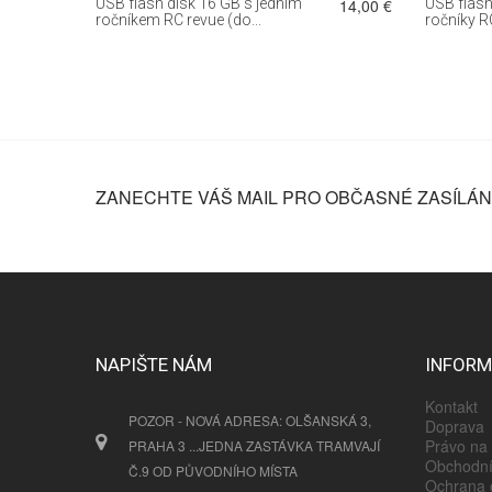
18,00 €
USB flash disk 16 GB s jedním
14,00 €
USB flash
ročníkem RC revue (do...
ročníky RC
ZANECHTE VÁŠ MAIL PRO OBČASNÉ ZASÍLÁNÍ
NAPIŠTE NÁM
INFOR
Kontakt
POZOR - NOVÁ ADRESA: OLŠANSKÁ 3,
Doprava
Právo na 
PRAHA 3 ...JEDNA ZASTÁVKA TRAMVAJÍ
Obchodní
Č.9 OD PŮVODNÍHO MÍSTA
Ochrana 