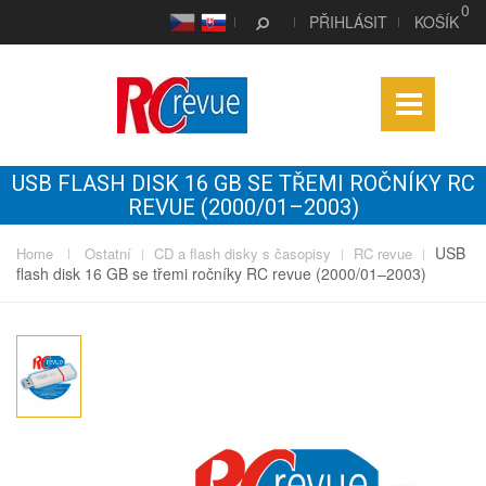
0
CS
SK
PŘIHLÁSIT
KOŠÍK
USB FLASH DISK 16 GB SE TŘEMI ROČNÍKY RC
REVUE (2000/01–2003)
USB
Home
Ostatní
CD a flash disky s časopisy
RC revue
flash disk 16 GB se třemi ročníky RC revue (2000/01–2003)