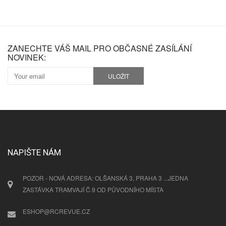
ZANECHTE VÁŠ MAIL PRO OBČASNÉ ZASÍLÁNÍ
NOVINEK:
ULOŽIT
NAPIŠTE NÁM
POZOR - NOVÁ ADRESA: OLŠANSKÁ 3, PRAHA 3 ...JEDNA
ZASTÁVKA TRAMVAJÍ Č.9 OD PŮVODNÍHO MÍSTA
ESHOP@RCREVUE.CZ