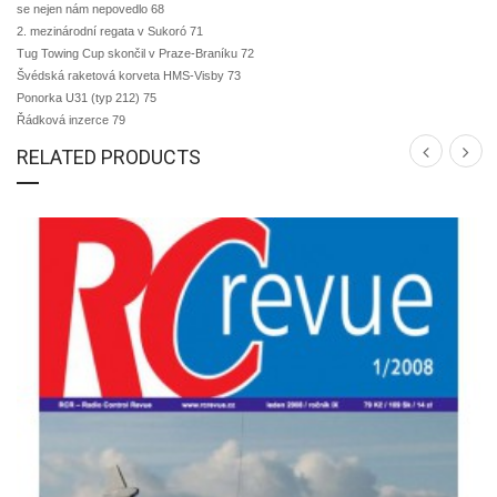
se nejen nám nepovedlo 68
2. mezinárodní regata v Sukoró 71
Tug Towing Cup skončil v Praze-Braníku 72
Švédská raketová korveta HMS-Visby 73
Ponorka U31 (typ 212) 75
Řádková inzerce 79
RELATED PRODUCTS