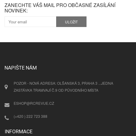
ZANECHTE VÁŠ MAIL PRO OBČASNÉ ZASÍLÁNÍ
NOVINEK:
ULOŽIT
NAPIŠTE NÁM
POZOR - NOVÁ ADRESA: OLŠANSKÁ 3, PRAHA 3 ...JEDNA
ZASTÁVKA TRAMVAJÍ Č.9 OD PŮVODNÍHO MÍSTA
ESHOP@RCREVUE.CZ
(+420 ) 222 723 388
INFORMACE