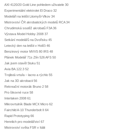
AXI 4120/20 Gold Line pohledem uživatele 30
Experimentální elektrolet El Draco 32
Modeláři na letišti Litomyšl-Vlkov 34
Mistrovství ČR akrobatických modelů RCA 34
Chrudimská soutěž akrobatů F3A 36
Výstava Model Hobby 2008 37
Setkání modelářů na Dvořisku 45
Letecký den na letišti v Holíči 46
Benzinový motor MVVS 80 IRS 48
Plánek Modelář 71s Zlín 526 AFS 50
Jak jsem stavěl Stuku 51
Avia BA.122.3 52
Trojlistá vrtuľa – lacno a rýchlo 55
Jak na 3D akrobacii 56
Rekreační motorák Bruno 2 58
Pro šikovné ruce 58
Interlaken 2008 61
Mikrovrtulník Blade MCX Micro 62
Fairchild A-10 Thunderbolt II 64
Rapid Prototyping 66
Hennlich pro modelářství 67
Mistrovství světa FSR v Itálii