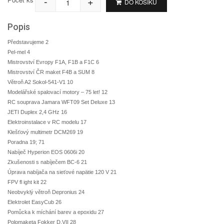
-
+
DO KOŠÍKU
Popis
Představujeme 2
Pel-mel 4
Mistrovství Evropy F1A, F1B a F1C 6
Mistrovství ČR maket F4B a SUM 8
Větroň A2 Sokol-541-V1 10
Modelářské spalovací motory – 75 let! 12
RC souprava Jamara WFT09 Set Deluxe 13
JETI Duplex 2,4 GHz 16
Elektroinstalace v RC modelu 17
Klešťový multimetr DCM269 19
Poradna 19; 71
Nabíječ Hyperion EOS 0606i 20
Zkušenosti s nabíječem BC-6 21
Úprava nabíjača na sieťové napätie 120 V 21
FPV fl ight kit 22
Neobvyklý větroň Depronius 24
Elektrolet EasyCub 26
Pomůcka k míchání barev a epoxidu 27
Polomaketa Fokker D.VII 28