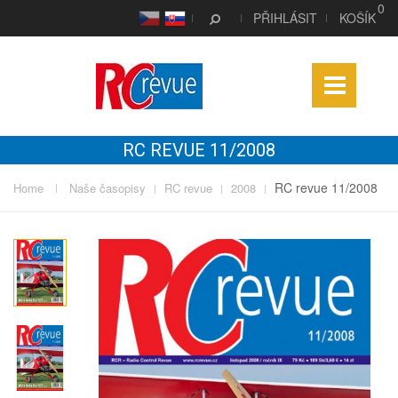
0
CS
SK
PŘIHLÁSIT
KOŠÍK
RC REVUE 11/2008
RC revue 11/2008
Home
Naše časopisy
RC revue
2008