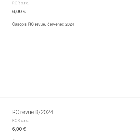
RCR s.r.o.
6,00 €
Časopis RC revue, červenec 2024
RC revue 8/2024
RCR s.r.o.
6,00 €