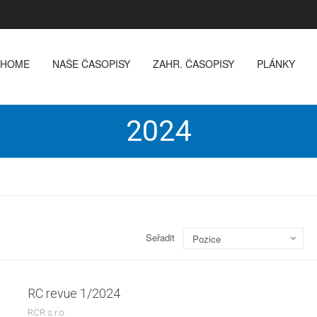
HOME
NAŠE ČASOPISY
ZAHR. ČASOPISY
PLÁNKY
2024
Seřadit
Pozice
RC revue 1/2024
RCR s.r.o.