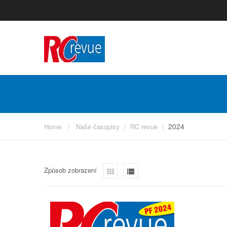
2024
Home
Naše časopisy
RC revue
Způsob zobrazení