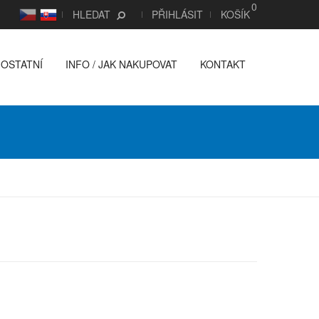
0
CS
SK
HLEDAT
PŘIHLÁSIT
KOŠÍK
OSTATNÍ
INFO / JAK NAKUPOVAT
KONTAKT